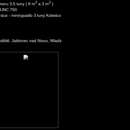
3
3
neru 3,5 tuny ( 8 m
a 3 m
)
- UNC 750
ráce - minirypadlo 3 tuny Kobelco
adiště, Jablonec nad Nisou, Mladá