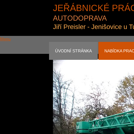
JEŘÁBNICKÉ PRÁ
AUTODOPRAVA
Jiří Preisler - Jenišovice u 
Menu
ÚVODNÍ STRÁNKA
NABÍDKA PRAC
Jeřábnické práce a autodoprava Preisler