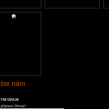
ište nám
TNÍ ÚDAJE
příjmení (firma)
*