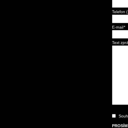
Telefon 
E-mail
*
Text zpr
Souh
PROSÍM