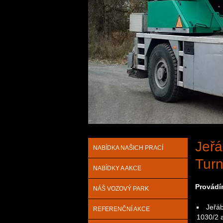
1
2
3
4
Jeřá
NABÍDKA NAŠICH PRACÍ
Tur
NABÍDKY A AKCE
Provádí
NÁŠ VOZOVÝ PARK
Jeřáb
REFERENČNÍ AKCE
1030/2 