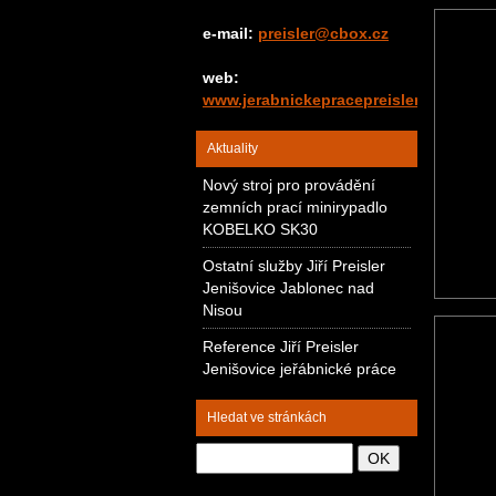
e-mail:
preisler@cbox.cz
web:
www.jerabnickepracepreisler.cz
Aktuality
Nový stroj pro provádění
zemních prací minirypadlo
KOBELKO SK30
Ostatní služby Jiří Preisler
Jenišovice Jablonec nad
Nisou
Reference Jiří Preisler
Jenišovice jeřábnické práce
Hledat ve stránkách