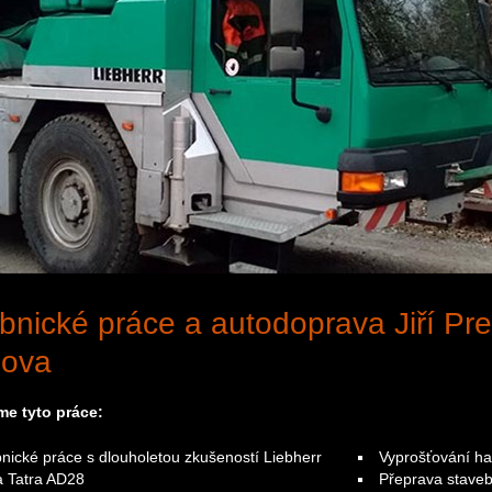
bnické práce a autodoprava Jiří Prei
nova
me tyto práce:
nické práce s dlouholetou zkušeností Liebherr
Vyprošťování h
a Tatra AD28
Přeprava staveb