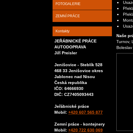
Usaz
FOTOGALERIE
Překl
Přek
ZEMNÍ PRÁCE
Mont
Usaz
Kontakty
Naše pr
JEŘÁBNICKÉ PRÁCE
Turnov, 
AUTODOPRAVA
Boleslav 
Jiří Preisler
Jenišovice - Steblík 528
468 33 Jenišovice okres
Jablonec nad Nisou
Česká republika
IČO: 64666930
DIČ: CZ7405093443
Jeřábnické práce
Mobil:
+420 607 565 877
Zemní práce - kontejnery
Mobil:
+420 722 630 069