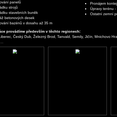
ování panelů
Pronájem kontej
ádku strojů
Úpravy terénu 
ládku stavebních buněk
Ostatní zemní p
áž betonových desek
ování bazénů v dosahu až 35 m
áce provádíme především v těchto regionech:
Liberec, Český Dub, Železný Brod, Tanvald, Semily, Jičín, Mnichovo Hr
...